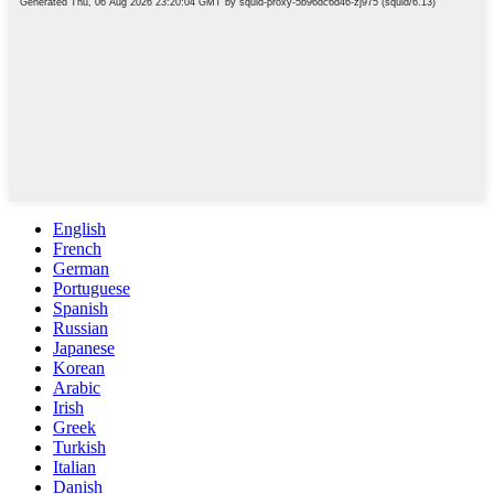
English
French
German
Portuguese
Spanish
Russian
Japanese
Korean
Arabic
Irish
Greek
Turkish
Italian
Danish