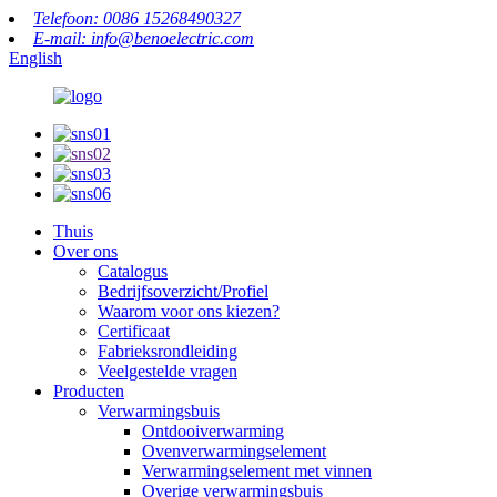
Telefoon: 0086 15268490327
E-mail: info@benoelectric.com
English
Thuis
Over ons
Catalogus
Bedrijfsoverzicht/Profiel
Waarom voor ons kiezen?
Certificaat
Fabrieksrondleiding
Veelgestelde vragen
Producten
Verwarmingsbuis
Ontdooiverwarming
Ovenverwarmingselement
Verwarmingselement met vinnen
Overige verwarmingsbuis