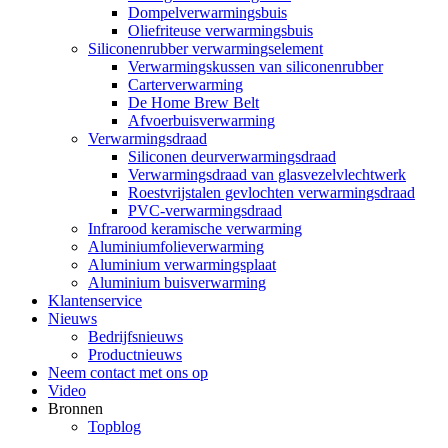
Dompelverwarmingsbuis
Oliefriteuse verwarmingsbuis
Siliconenrubber verwarmingselement
Verwarmingskussen van siliconenrubber
Carterverwarming
De Home Brew Belt
Afvoerbuisverwarming
Verwarmingsdraad
Siliconen deurverwarmingsdraad
Verwarmingsdraad van glasvezelvlechtwerk
Roestvrijstalen gevlochten verwarmingsdraad
PVC-verwarmingsdraad
Infrarood keramische verwarming
Aluminiumfolieverwarming
Aluminium verwarmingsplaat
Aluminium buisverwarming
Klantenservice
Nieuws
Bedrijfsnieuws
Productnieuws
Neem contact met ons op
Video
Bronnen
Topblog